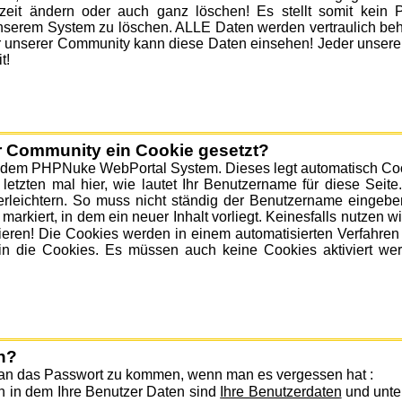
eit ändern oder auch ganz löschen! Es stellt somit kein P
erem System zu löschen. ALLE Daten werden vertraulich beha
 unserer Community kann diese Daten einsehen! Jeder unserer 
t!
 Community ein Cookie gesetzt?
f dem PHPNuke WebPortal System. Dieses legt automatisch Cook
etzten mal hier, wie lautet Ihr Benutzername für diese Seite
erleichtern. So muss nicht ständig der Benutzername eingeb
markiert, in dem ein neuer Inhalt vorliegt. Keinesfalls nutzen
ieren! Die Cookies werden in einem automatisierten Verfahre
ck in die Cookies. Es müssen auch keine Cookies aktiviert we
n?
an das Passwort zu kommen, wenn man es vergessen hat :
Ihre Benutzerdaten
h in dem Ihre Benutzer Daten sind
und unten