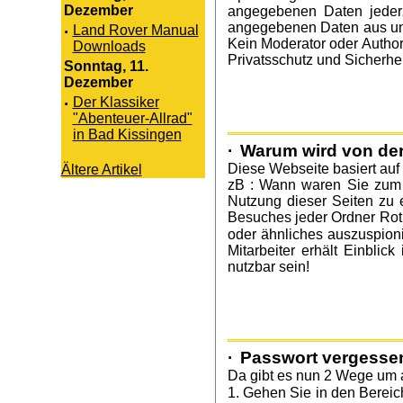
Dezember
angegebenen Daten jederz
angegebenen Daten aus uns
·
Land Rover Manual
Kein Moderator oder Author
Downloads
Privatsschutz und Sicherhei
Sonntag, 11.
Dezember
·
Der Klassiker
"Abenteuer-Allrad"
in Bad Kissingen
·
Warum wird von der
Diese Webseite basiert au
Ältere Artikel
zB : Wann waren Sie zum l
Nutzung dieser Seiten zu 
Besuches jeder Ordner Rot 
oder ähnliches auszuspion
Mitarbeiter erhält Einbli
nutzbar sein!
·
Passwort vergesse
Da gibt es nun 2 Wege um 
1. Gehen Sie in den Bereic