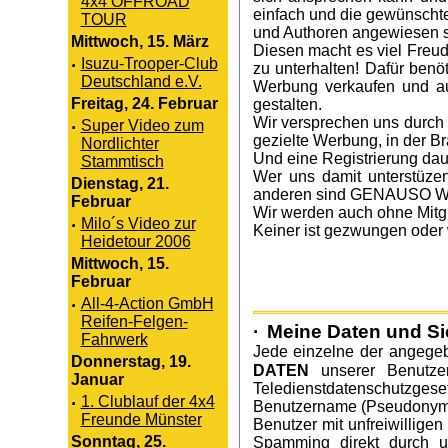
4x4 OFFROAD
einfach und die gewünschte
TOUR
und Authoren angewiesen s
Mittwoch, 15. März
Diesen macht es viel Freud
·
Isuzu-Trooper-Club
zu unterhalten! Dafür benö
Deutschland e.V.
Werbung verkaufen und auc
Freitag, 24. Februar
gestalten.
Wir versprechen uns durch 
·
Super Video zum
gezielte Werbung, in der B
Nordlichter
Und eine Registrierung daue
Stammtisch
Wer uns damit unterstüzen
Dienstag, 21.
anderen sind GENAUSO Wil
Februar
Wir werden auch ohne Mitgl
·
Milo´s Video zur
Keiner ist gezwungen oder w
Heidetour 2006
Mittwoch, 15.
Februar
·
All-4-Action GmbH
Reifen-Felgen-
·
Meine Daten und Si
Fahrwerk
Jede einzelne der angegeb
Donnerstag, 19.
DATEN
unserer Benutze
Januar
Teledienstdatenschutzges
·
1. Clublauf der 4x4
Benutzername (Pseudonym) 
Freunde Münster
Benutzer mit unfreiwilligen
Sonntag, 25.
Spamming direkt durch u