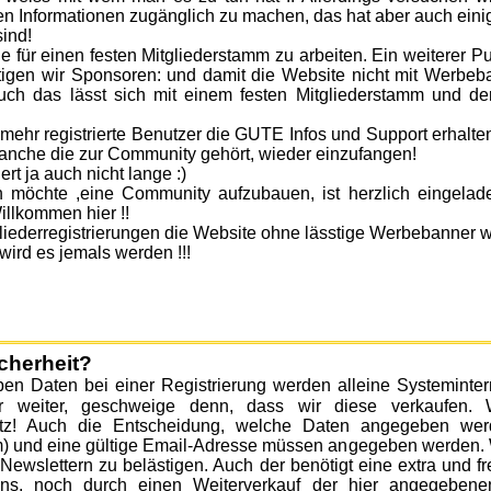
n Informationen zugänglich zu machen, das hat aber auch einig
ind!
e für einen festen Mitgliederstamm zu arbeiten. Ein weiterer P
tigen wir Sponsoren: und damit die Website nicht mit Werbeb
h das lässt sich mit einem festen Mitgliederstamm und der 
mehr registrierte Benutzer die GUTE Infos und Support erhalte
ranche die zur Community gehört, wieder einzufangen!
rt ja auch nicht lange :)
 möchte ,eine Community aufzubauen, ist herzlich eingelad
lkommen hier !!
iederregistrierungen die Website ohne lässtige Werbebanner we
ird es jemals werden !!!
cherheit?
en Daten bei einer Registrierung werden alleine Systeminte
r weiter, geschweige denn, dass wir diese verkaufen. 
etz! Auch die Entscheidung, welche Daten angegeben werde
und eine gültige Email-Adresse müssen angegeben werden. Wir
 Newslettern zu belästigen. Auch der benötigt eine extra und f
ns, noch durch einen Weiterverkauf der hier angegebene