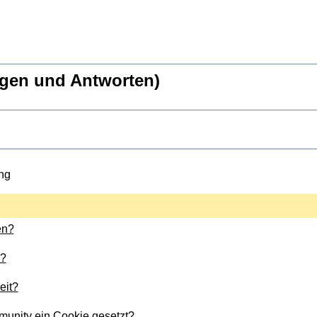
agen und Antworten)
ng
en?
g?
eit?
unity ein Cookie gesetzt?