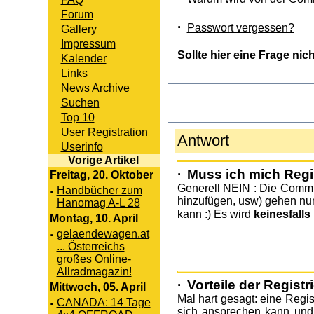
Forum
·
Passwort vergessen?
Gallery
Impressum
Sollte hier eine Frage nic
Kalender
Links
News Archive
Suchen
Top 10
User Registration
Antwort
Userinfo
Vorige Artikel
·
Muss ich mich Regi
Freitag, 20. Oktober
Generell NEIN : Die Commun
·
Handbücher zum
hinzufügen, usw) gehen nur
Hanomag A-L 28
keinesfalls
kann :) Es wird
Montag, 10. April
·
gelaendewagen.at
... Österreichs
großes Online-
Allradmagazin!
·
Vorteile der Regist
Mittwoch, 05. April
Mal hart gesagt: eine Regis
·
CANADA: 14 Tage
sich ansprechen kann und 