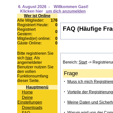
6. August 2026
-
Willkommen Gast!
Klicken hier
um dich anzumelden
Wer ist Online
Alle Mitglieder:
176
Registriert Heute:
0
FAQ (Häufige Fr
Registriert
0
Gestern:
Mitglied(er) online:
0
Gäste Online:
0
Bitte registrieren Sie
sich
hier
. Als
Bereich:
Start
-> Registrieru
angemeldeter
Benutzer nutzen Sie
den vollen
Frage
Funktionsumfang
dieser Seite.
·
Muss ich mich Registrier
Hauptmenü
·
Vorteile der Registrierun
Home
Deine
·
Einstellungen
Meine Daten und Sicherh
Downloads
·
Warum wird von der Comm
FAQ