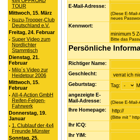
4x4 OFFROAD
E-Mail-Adresse:
TOUR
Mittwoch, 15. März
(Diese E-Mail-A
neues Passwor
·
Isuzu-Trooper-Club
Kennwort:
Deutschland e.V.
Freitag, 24. Februar
minimum 5 Z
·
Super Video zum
Bitte das Pass
Nordlichter
Persönliche Inform
Stammtisch
Dienstag, 21.
Richtiger Name:
Februar
·
Milo´s Video zur
Geschlecht:
Heidetour 2006
Mittwoch, 15.
Geburtstag:
Tag:
M
Februar
angezeigte E-
·
All-4-Action GmbH
Mail-Adresse:
Reifen-Felgen-
(Diese E-Mail-A
Fahrwerk
Ihre Homepage:
Donnerstag, 19.
(Bitte mit " htt
Januar
Ihr ICQ:
·
1. Clublauf der 4x4
Freunde Münster
Ihr YIM:
Sonntag, 25.