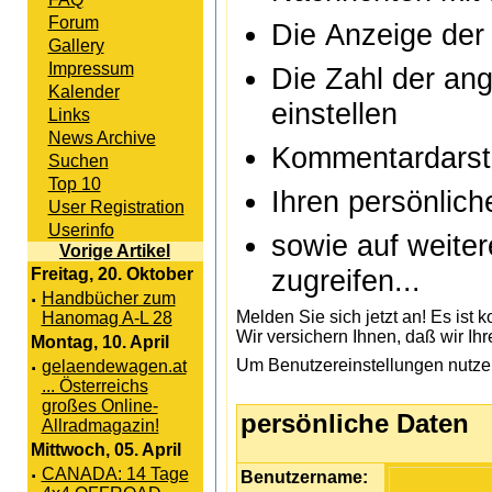
Forum
Die Anzeige der 
Gallery
Impressum
Die Zahl der ang
Kalender
einstellen
Links
News Archive
Kommentardarst
Suchen
Top 10
Ihren persönlic
User Registration
Userinfo
sowie auf weiter
Vorige Artikel
zugreifen...
Freitag, 20. Oktober
·
Handbücher zum
Melden Sie sich jetzt an! Es ist 
Hanomag A-L 28
Wir versichern Ihnen, daß wir Ih
Montag, 10. April
Um Benutzereinstellungen nutzen
·
gelaendewagen.at
... Österreichs
großes Online-
persönliche Daten
Allradmagazin!
Mittwoch, 05. April
·
CANADA: 14 Tage
Benutzername: