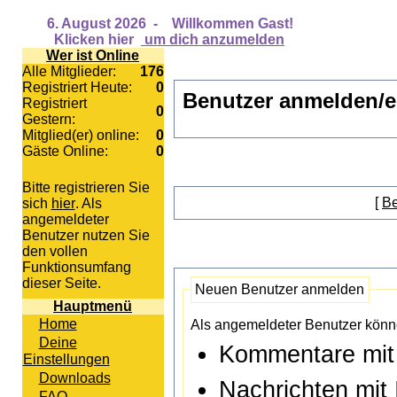
6. August 2026
-
Willkommen Gast!
Klicken hier
um dich anzumelden
Wer ist Online
Alle Mitglieder:
176
Registriert Heute:
0
Benutzer anmelden/e
Registriert
0
Gestern:
Mitglied(er) online:
0
Gäste Online:
0
Bitte registrieren Sie
[
Be
sich
hier
. Als
angemeldeter
Benutzer nutzen Sie
den vollen
Funktionsumfang
dieser Seite.
Neuen Benutzer anmelden
Hauptmenü
Home
Als angemeldeter Benutzer könn
Deine
Kommentare mit
Einstellungen
Downloads
Nachrichten mit
FAQ