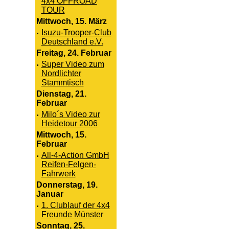
4x4 OFFROAD
TOUR
Mittwoch, 15. März
·
Isuzu-Trooper-Club
Deutschland e.V.
Freitag, 24. Februar
·
Super Video zum
Nordlichter
Stammtisch
Dienstag, 21.
Februar
·
Milo´s Video zur
Heidetour 2006
Mittwoch, 15.
Februar
·
All-4-Action GmbH
Reifen-Felgen-
Fahrwerk
Donnerstag, 19.
Januar
·
1. Clublauf der 4x4
Freunde Münster
Sonntag, 25.