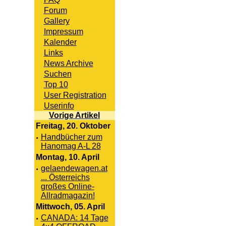
Forum
Gallery
Impressum
Kalender
Links
News Archive
Suchen
Top 10
User Registration
Userinfo
Vorige Artikel
Freitag, 20. Oktober
·
Handbücher zum
Hanomag A-L 28
Montag, 10. April
·
gelaendewagen.at
... Österreichs
großes Online-
Allradmagazin!
Mittwoch, 05. April
·
CANADA: 14 Tage