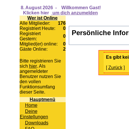
8. August 2026
-
Willkommen Gast!
Klicken hier
um dich anzumelden
Wer ist Online
Alle Mitglieder:
176
Registriert Heute:
0
Persönliche Info
Registriert
0
Gestern:
Mitglied(er) online:
0
Gäste Online:
2
Es gibt k
Bitte registrieren Sie
sich
hier
. Als
[
Zurück
]
angemeldeter
Benutzer nutzen Sie
den vollen
Funktionsumfang
dieser Seite.
Hauptmenü
Home
Deine
Einstellungen
Downloads
FAQ